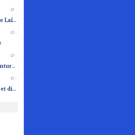
…
Cours d'Anglais de L'Amicale Laïque de Rai
…
e
…
Exposition de la section peinture de l'Amicale Laïque
…
Fête communale samedi 20 et dimanche 21 juin