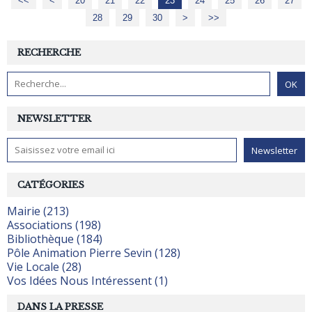
<<
<
10
20
21
22
23
24
25
26
27
28
29
30
40
50
60
70
80
>
>>
RECHERCHE
NEWSLETTER
CATÉGORIES
Mairie (213)
Associations (198)
Bibliothèque (184)
Pôle Animation Pierre Sevin (128)
Vie Locale (28)
Vos Idées Nous Intéressent (1)
DANS LA PRESSE