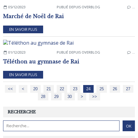
05/12/2023
PUBLIÉ DEPUIS OVERBLOG
…
Marché de Noël de Rai
EN SAVOIR PLUS
01/12/2023
PUBLIÉ DEPUIS OVERBLOG
…
Téléthon au gymnase de Rai
EN SAVOIR PLUS
<<
<
10
20
21
22
23
24
25
26
27
28
29
30
40
50
60
70
80
>
>>
RECHERCHE