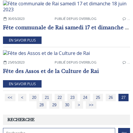
30/05/2023
PUBLIÉ DEPUIS OVERBLOG
…
Fête communale de Rai samedi 17 et dimanche 18 juin 2023
EN SAVOIR PLUS
25/05/2023
PUBLIÉ DEPUIS OVERBLOG
…
Fête des Assos et de la Culture de Rai
EN SAVOIR PLUS
<<
<
10
20
21
22
23
24
25
26
27
28
29
30
40
50
60
70
80
>
>>
RECHERCHE