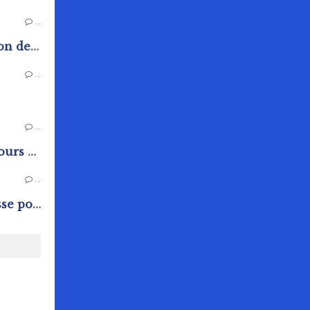
…
Arrêté constatant la situation de sécheresse dans les zones d'alerte du département de L'Orne
…
…
Trésor Public : Avis de concours et de vacance d'emplois
…
arrêté de situation sécheresse pour le département de l'Orne.