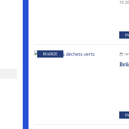
10 2
EN
MAIRIE
14/
Brû
EN