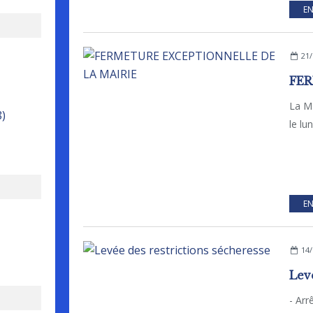
EN
21/
La M
8)
le lu
EN
14/
- Arr