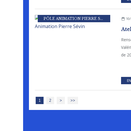
PÔLE ANIMATION PIERRE SEVIN
10/
Rens
Valér
de 20
EN
1
2
>
>>