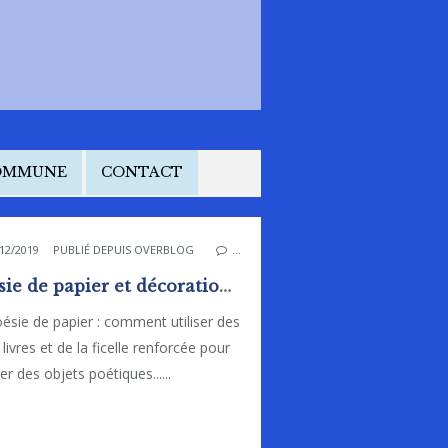
COMMUNE
CONTACT
12/2019
PUBLIÉ DEPUIS OVERBLOG
…
Poésie de papier et décorations de noël en papier à la bibliothèque ludothèque
ésie de papier : comment utiliser des
 livres et de la ficelle renforcée pour
ser des objets poétiques......