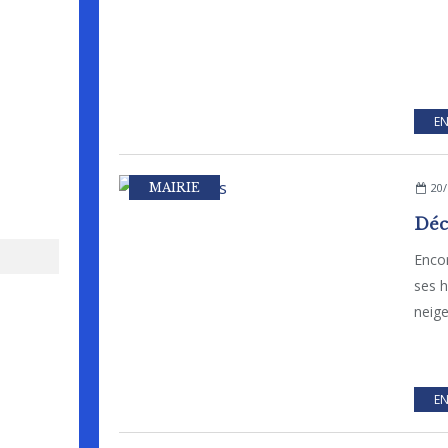
EN
MAIRIE
20/
Déc
Enco
ses h
neige
EN