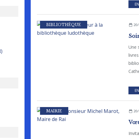
EN
BIBLIOTHÈQUE
20/
Une s
8)
livre
bibli
Cathe
EN
MAIRIE
20/
Invit