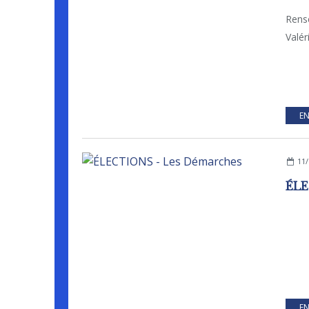
Rens
Valér
EN
11/
ÉLE
EN