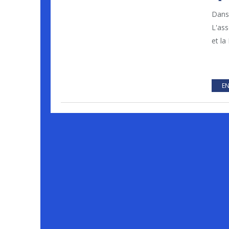
Dans 
L'as
et la
EN