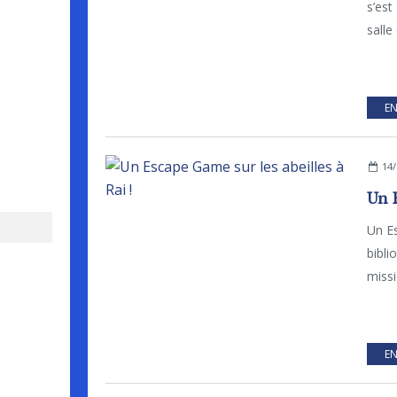
s’est
salle
EN
14/
Un Es
bibli
missi
EN