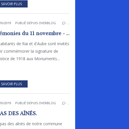
 SAVOIR PLUS
10/2019
PUBLIÉ DEPUIS OVERBLOG
…
Cérémonies du 11 novembre - Aube et Rai.
abitants de Rai et d'Aube sont invités
nir commémorer la signature de
istice de 1918 aux Monuments...
 SAVOIR PLUS
10/2019
PUBLIÉ DEPUIS OVERBLOG
…
AS DES AÎNÉS.
epas des aînés de notre commune