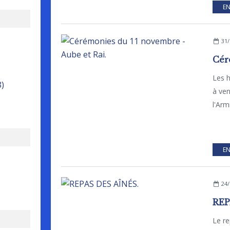
EN
31/
Les h
8)
à ve
l'Arm
EN
24/
REP
Le r