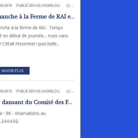
10/2019
PUBLIÉ DEPUIS OVERBLOG
…
Dimanche à la Ferme de RAI et Journées du Patrimoine.
nche à la ferme de RAI . Temps
gé en début de journée… mais sans
! C’était l’essentiel ! puis belle...
 SAVOIR PLUS
10/2019
PUBLIÉ DEPUIS OVERBLOG
…
Thé dansant du Comité des Fêtes Railois
e : 9€ - réservations au
.24.04.02.