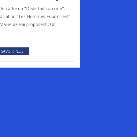
le cadre du "Dédé fait son ciné".
sociation "Les Hommes Fourmillent"
 Mairie de Rai proposent : Un...
 SAVOIR PLUS