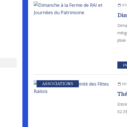
07/
Dima
miti
pluie 
EN
ASSOCIATIONS
03/
Entré
02.33