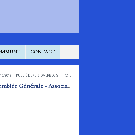
COMMUNE
CONTACT
10/2019
PUBLIÉ DEPUIS OVERBLOG
…
Assemblée Générale - Association BULLE D'AIR (Centre de loisirs de Rai).