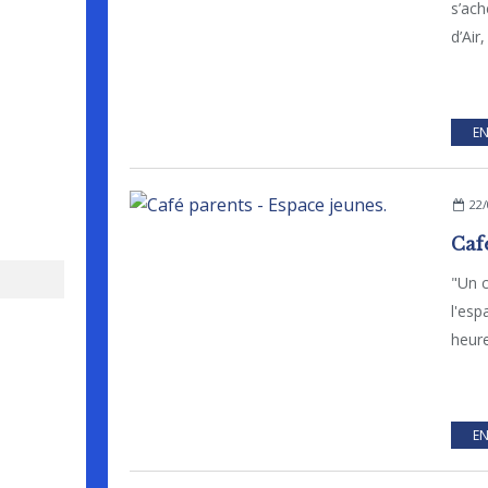
s’ach
d’Air
EN
22/
Caf
"Un c
l'esp
heure
EN