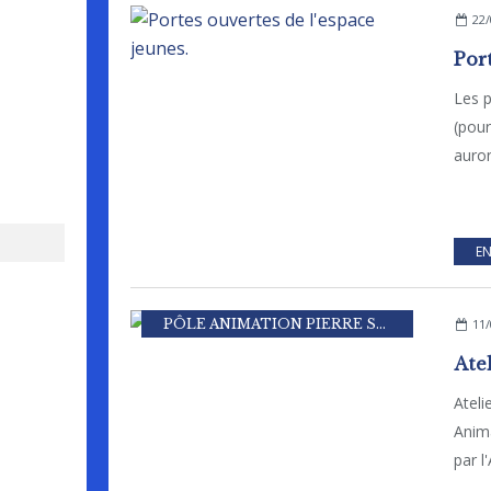
22/
Les p
(pour
auron
EN
PÔLE ANIMATION PIERRE SEVIN
11/
Ate
Ateli
Anima
par l