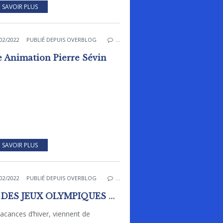
 SAVOIR PLUS
02/2022
PUBLIÉ DEPUIS OVERBLOG
…
e Animation Pierre Sévin
 SAVOIR PLUS
02/2022
PUBLIÉ DEPUIS OVERBLOG
…
FIN DES JEUX OLYMPIQUES D’HIVER AU CENTRE DE LOISIRS DE RAI « Bulle d’Air »
acances d’hiver, viennent de