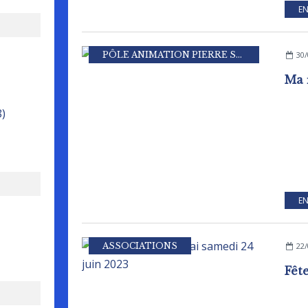
EN
PÔLE ANIMATION PIERRE SEVIN
30/
Ma 
8)
EN
ASSOCIATIONS
22/