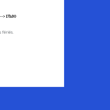
 --> 17h30
 fériés.