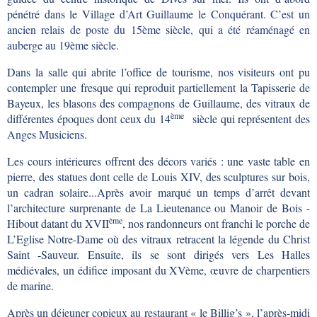
pénétré dans le Village
d’Art Guillaume le Conquérant. C’est un
ancien relais de poste du 15ème siècle, qui a été réaménagé en
auberge au 19ème siècle
.
Dans la salle qui abrite l’office de tourisme, nos visiteurs ont pu
contempler une fresque qui reproduit partiellement la Tapisserie de
Bayeux, les blasons des compagnons de Guillaume, des vitraux de
ème
différentes époques dont ceux du 14
siècle qui représent
ent des
Anges Musiciens.
Les cours intérieures offrent des décors variés : une vaste table en
pierre, des statues dont celle de Louis XIV, des sculptures sur bois,
un cadran solaire...Après avoir marqué un temps d’arrêt devant
l’architecture surprenante de La Lieutenance ou Manoir de Bois -
ème
Hibout datant du XVII
, nos randonneurs ont franchi le porche de
L’Eglise Notre-Dame où des vitraux retracent la légende du Christ
Saint -Sauveur. Ensuite, ils se sont dirigés vers Les Halles
médiévales, un édifice imposant du XVème, œuvre de charpentiers
de marine.
Après un déjeuner copieux au restaurant « le Billig’s », l’après-midi