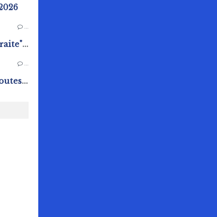
 2026
…
Ateliers "Bienvenue à la retraite" au Pôle Animation Pierre Sévin
…
Chasse aux oeufs : Quand toutes les générations s'amusent !