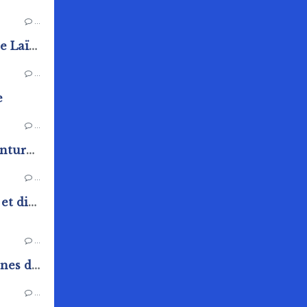
…
Cours d'Anglais de L'Amicale Laïque de Rai
…
e
…
Exposition de la section peinture de l'Amicale Laïque
…
Fête communale samedi 20 et dimanche 21 juin
…
Vide placard de l'espace jeunes de Rai
…