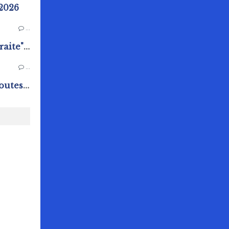
 2026
…
Ateliers "Bienvenue à la retraite" au Pôle Animation Pierre Sévin
…
Chasse aux oeufs : Quand toutes les générations s'amusent !