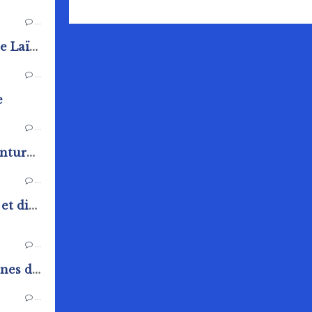
…
Cours d'Anglais de L'Amicale Laïque de Rai
…
e
…
Exposition de la section peinture de l'Amicale Laïque
…
Fête communale samedi 20 et dimanche 21 juin
…
Vide placard de l'espace jeunes de Rai
…