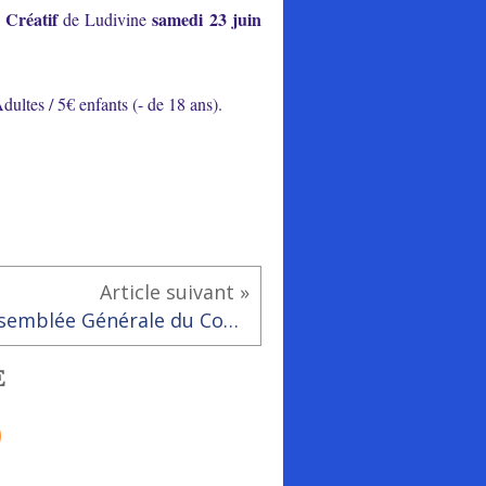
r Créatif
samedi 23 juin
de Ludivine
ultes / 5€ enfants (- de 18 ans).
Article suivant »
Assemblée Générale du Comité des Fêtes de Rai
E