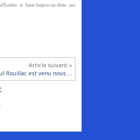
'Écublei et Saint-Sulpice-sur-Risle aux
Article suivant »
Paul Rouillac est venu nous apprendre à faire des Pop Up à la bibliothèque
E