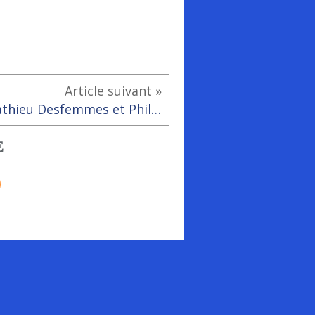
Article suivant »
Mathieu Desfemmes et Philippe Gautier à Rai pour les Racont'Arts
E