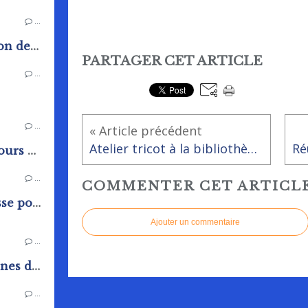
…
Arrêté constatant la situation de sécheresse dans les zones d'alerte du département de L'Orne
PARTAGER CET ARTICLE
…
…
« Article précédent
Atelier tricot à la bibliothèque de Rai : venez nous rejoindre !
Trésor Public : Avis de concours et de vacance d'emplois
…
COMMENTER CET ARTICL
arrêté de situation sécheresse pour le département de l'Orne.
Ajouter un commentaire
…
Vide placard de l'espace jeunes de Rai
…