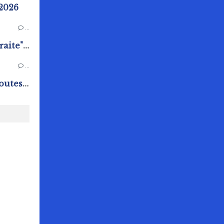
 2026
…
Ateliers "Bienvenue à la retraite" au Pôle Animation Pierre Sévin
…
Chasse aux oeufs : Quand toutes les générations s'amusent !