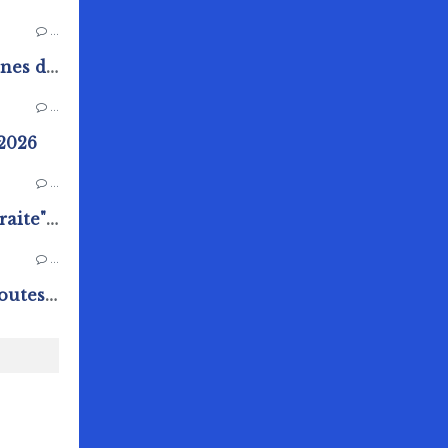
…
Vide placard de l'espace jeunes de Rai
…
 2026
…
Ateliers "Bienvenue à la retraite" au Pôle Animation Pierre Sévin
…
Chasse aux oeufs : Quand toutes les générations s'amusent !