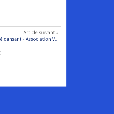
Article suivant »
Thé dansant - Association Vedette de Boisthorel
E