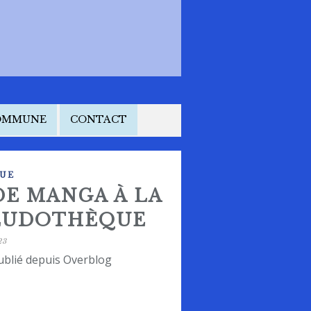
COMMUNE
CONTACT
UE
DE MANGA À LA
 LUDOTHÈQUE
23
ublié depuis Overblog