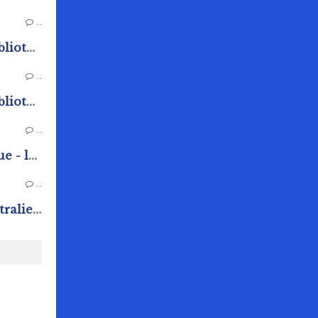
…
Programme de l'été de la bibliothèque - ludothèque
…
Programme de l'été de la bibliothèque - ludothèque
…
Veillée d'été à la bibliothèque - ludothèque
…
Conférence "Voyage en Australie" à la bibliothèque - ludothèque