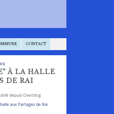
COMMUNE
CONTACT
UE
E" À LA HALLE
S DE RAI
ublié depuis Overblog