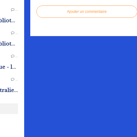
…
Ajouter un commentaire
Programme de l'été de la bibliothèque - ludothèque
…
Programme de l'été de la bibliothèque - ludothèque
…
Veillée d'été à la bibliothèque - ludothèque
…
Conférence "Voyage en Australie" à la bibliothèque - ludothèque