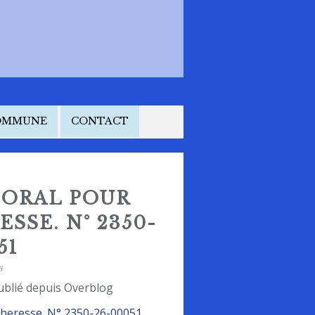
COMMUNE
CONTACT
TORAL POUR
SSE. N° 2350-
51
6
ublié depuis Overblog