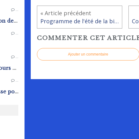
…
« Article précédent
Programme de l'été de la bibliothèque - ludothèque
Arrêté constatant la situation de sécheresse dans les zones d'alerte du département de L'Orne
…
COMMENTER CET ARTICL
Ajouter un commentaire
…
Trésor Public : Avis de concours et de vacance d'emplois
…
arrêté de situation sécheresse pour le département de l'Orne.