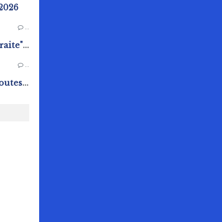
 2026
…
Ateliers "Bienvenue à la retraite" au Pôle Animation Pierre Sévin
…
Chasse aux oeufs : Quand toutes les générations s'amusent !