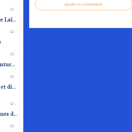
Ajouter un commentaire
…
Cours d'Anglais de L'Amicale Laïque de Rai
…
e
…
Exposition de la section peinture de l'Amicale Laïque
…
Fête communale samedi 20 et dimanche 21 juin
…
Vide placard de l'espace jeunes de Rai
…