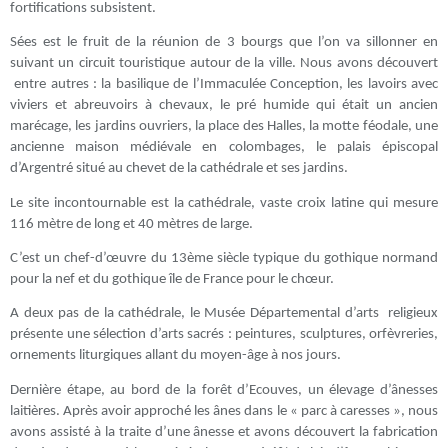
fortifications subsistent.
Sées est le fruit de la réunion de 3 bourgs que l’on va sillonner en
suivant un circuit touristique autour de la ville. Nous avons découvert
entre autres : la basilique de l’Immaculée Conception, les lavoirs avec
viviers et abreuvoirs à chevaux, le pré humide qui était un ancien
marécage, les jardins ouvriers, la place des Halles, la motte féodale, une
ancienne maison médiévale en colombages, le palais épiscopal
d’Argentré situé au chevet de la cathédrale et ses jardins.
Le site incontournable est la cathédrale, vaste croix latine qui mesure
116 mètre de long et 40 mètres de large.
C’est un chef-d’œuvre du 13ème siècle typique du gothique normand
pour la nef et du gothique île de France pour le chœur.
A deux pas de la cathédrale, le Musée Départemental d’arts religieux
présente une sélection d’arts sacrés : peintures, sculptures, orfèvreries,
ornements liturgiques allant du moyen-âge à nos jours.
Dernière étape, au bord de la forêt d’Ecouves, un élevage d’ânesses
laitières. Après avoir approché les ânes dans le « parc à caresses », nous
avons assisté à la traite d’une ânesse et avons découvert la fabrication