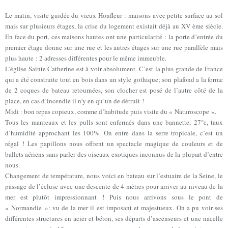
Le matin, visite guidée du vieux Honfleur : maisons avec petite surface au sol
mais sur plusieurs étages, la crise du logement existait déjà au XV ème siècle.
En face du port, ces maisons hautes ont une particularité : la porte d’entrée du
premier étage donne sur une rue et les autres étages sur une rue parallèle mais
plus haute : 2 adresses différentes pour le même immeuble.
L’église Sainte Catherine est à voir absolument. C’est la plus grande de France
qui a été construite tout en bois dans un style gothique; son plafond a la forme
de 2 coques de bateau retournées, son clocher est posé de l’autre côté de la
place, en cas d’incendie il n’y en qu’un de détruit !
Midi : bon repas copieux, comme d’habitude puis visite du « Naturoscope ».
Tous les manteaux et les pulls sont enfermés dans une bannette, 27°c, taux
d’humidité approchant les 100%. On entre dans la serre tropicale, c’est un
régal ! Les papillons nous offrent un spectacle magique de couleurs et de
ballets aériens sans parler des oiseaux exotiques inconnus de la plupart d’entre
nous.
Changement de température, nous voici en bateau sur l’estuaire de la Seine, le
passage de l’écluse avec une descente de 4 mètres pour arriver au niveau de la
mer est plutôt impressionnant ! Puis nous arrivons sous le pont de
« Normandie »: vu de la mer il est imposant et majestueux. On a pu voir ses
différentes structures en acier et béton, ses départs d’ascenseurs et une nacelle