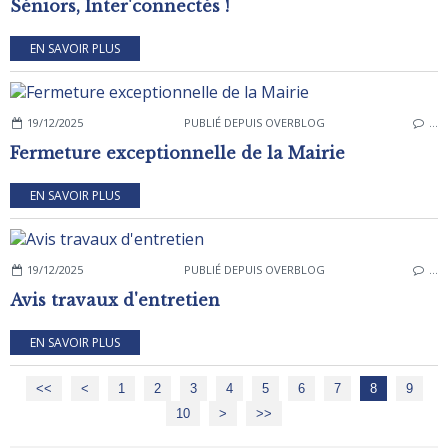
Séniors, Inter'connectés !
EN SAVOIR PLUS
19/12/2025
PUBLIÉ DEPUIS OVERBLOG
…
Fermeture exceptionnelle de la Mairie
EN SAVOIR PLUS
19/12/2025
PUBLIÉ DEPUIS OVERBLOG
…
Avis travaux d'entretien
EN SAVOIR PLUS
<<
<
1
2
3
4
5
6
7
8
9
10
20
30
40
50
60
70
80
>
>>