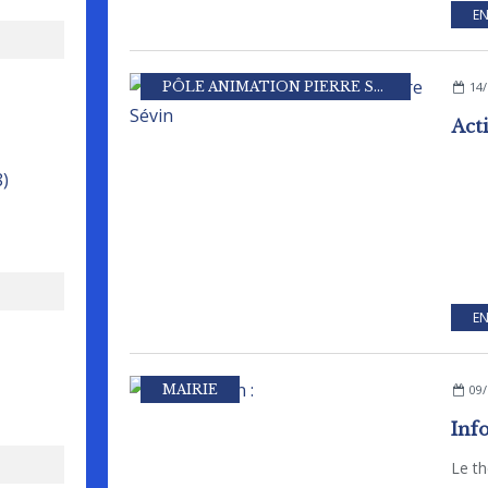
EN
PÔLE ANIMATION PIERRE SEVIN
14/
8)
EN
MAIRIE
09/
Inf
Le t