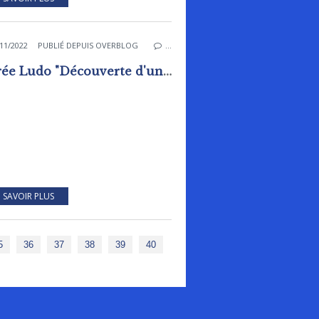
11/2022
PUBLIÉ DEPUIS OVERBLOG
…
Soirée Ludo "Découverte d'un casque de réalité virtuelle"
 SAVOIR PLUS
50
60
70
80
5
36
37
38
39
40