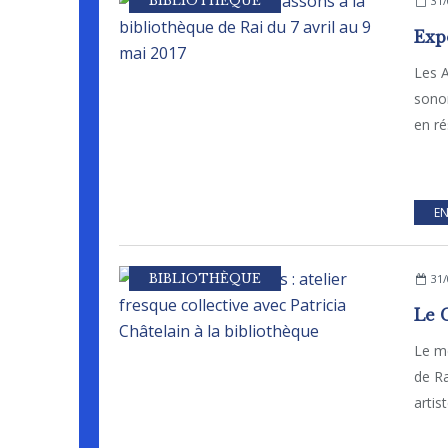
BIBLIOTHÈQUE
31/
Les A
sonor
en ré
EN
BIBLIOTHÈQUE
31/
Le me
de Ra
artist