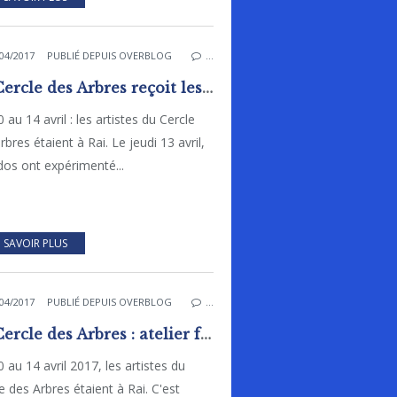
04/2017
PUBLIÉ DEPUIS OVERBLOG
…
Le Cercle des Arbres reçoit les ados à Rai
 au 14 avril : les artistes du Cercle
rbres étaient à Rai. Le jeudi 13 avril,
dos ont expérimenté...
 SAVOIR PLUS
04/2017
PUBLIÉ DEPUIS OVERBLOG
…
Le Cercle des Arbres : atelier fresque collective à la bibliothèque avec Patricia Chatelain
 au 14 avril 2017, les artistes du
e des Arbres étaient à Rai. C'est