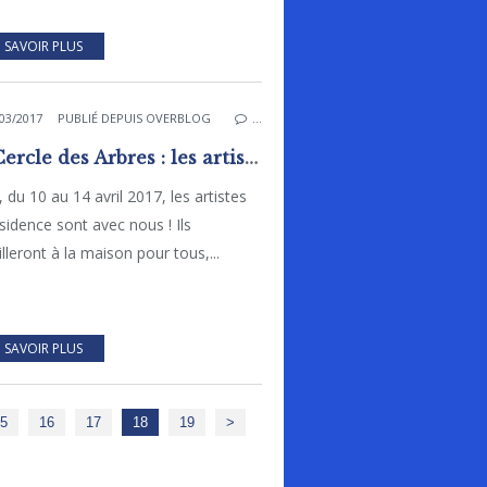
 SAVOIR PLUS
03/2017
PUBLIÉ DEPUIS OVERBLOG
…
Le Cercle des Arbres : les artistes sont à Rai du 10 au 14 avril !
, du 10 au 14 avril 2017, les artistes
sidence sont avec nous ! Ils
illeront à la maison pour tous,...
 SAVOIR PLUS
5
16
17
18
19
>