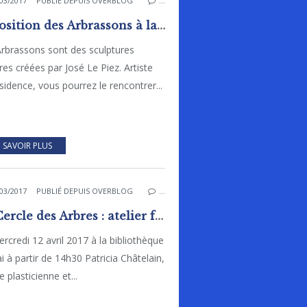
03/2017
PUBLIÉ DEPUIS OVERBLOG
…
Exposition des Arbrassons à la bibliothèque de Rai du 7 avril au 9 mai 2017
rbrassons sont des sculptures
es créées par José Le Piez. Artiste
sidence, vous pourrez le rencontrer...
 SAVOIR PLUS
03/2017
PUBLIÉ DEPUIS OVERBLOG
…
Le Cercle des Arbres : atelier fresque collective avec Patricia Châtelain à la bibliothèque
rcredi 12 avril 2017 à la bibliothèque
i à partir de 14h30 Patricia Châtelain,
e plasticienne et...