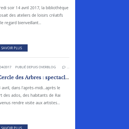
edi soir 14 avril 2017, la bibliothèque
sait des ateliers de loisirs créatifs
le regard bienveillant...
 SAVOIR PLUS
04/2017
PUBLIÉ DEPUIS OVERBLOG
…
Le Cercle des Arbres : spectacle surprise pour des habitants !
 avril, dans l'après-midi...après le
t des ados, des habitants de Rai
venus rendre visite aux artistes...
 SAVOIR PLUS