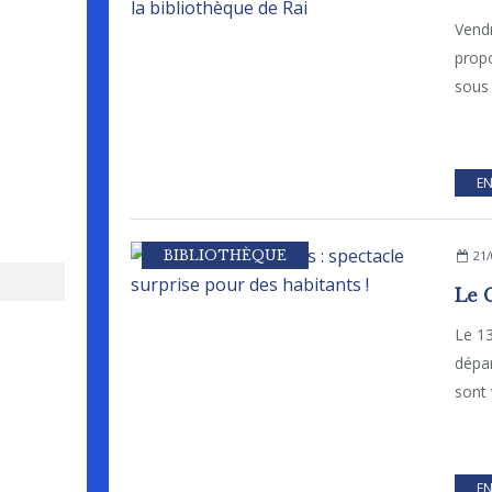
Vendr
propo
sous 
EN
BIBLIOTHÈQUE
21/
Le 13
dépar
sont 
EN