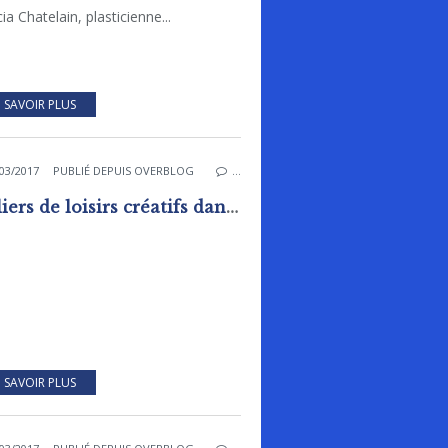
cia Chatelain, plasticienne...
 SAVOIR PLUS
03/2017
PUBLIÉ DEPUIS OVERBLOG
…
Ateliers de loisirs créatifs dans le Cercle des Arbres à la bibliothèque de Rai le 14 avril à 18h00
 SAVOIR PLUS