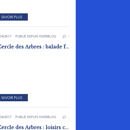
 SAVOIR PLUS
04/2017
PUBLIÉ DEPUIS OVERBLOG
…
Le Cercle des Arbres : balade faune et flore à Rai avec Peter Stalleger
 SAVOIR PLUS
04/2017
PUBLIÉ DEPUIS OVERBLOG
…
Le Cercle des Arbres : loisirs créatifs en compagnie des artistes à la bibliothèque de Rai