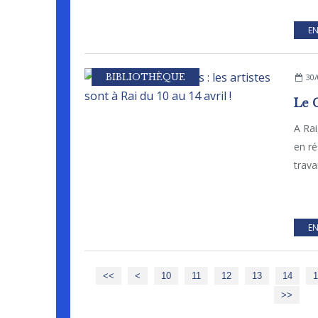
EN
BIBLIOTHÈQUE
30/
A Rai
en ré
trava
EN
<<
<
10
11
12
13
14
1
>>