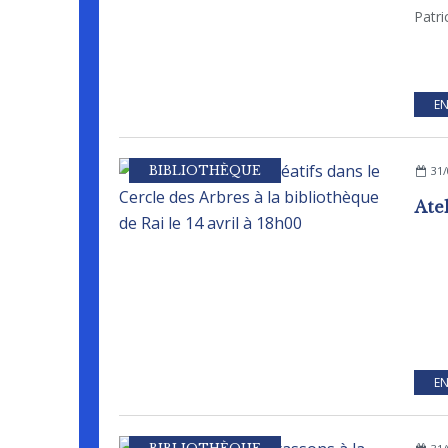
Patri
EN
BIBLIOTHÈQUE
31/
EN