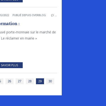
12/2022
PUBLIÉ DEPUIS OVERBLOG
…
ormation :
ouvé porte-monnaie sur le marché de
 Le réclamer en mairie »
 SAVOIR PLUS
40
50
60
70
80
5
26
27
28
29
30