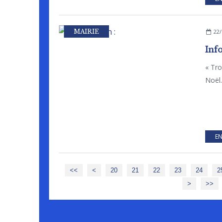
MAIRIE
22/
Inf
« Tr
Noël.
EN
10
<<
<
20
21
22
23
24
2
>
>>