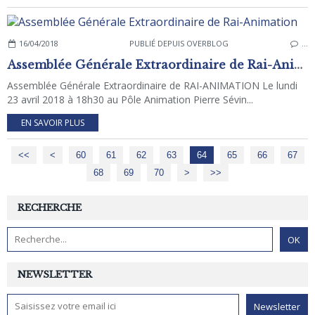
16/04/2018
PUBLIÉ DEPUIS OVERBLOG
…
Assemblée Générale Extraordinaire de Rai-Animation
Assemblée Générale Extraordinaire de RAI-ANIMATION Le lundi
23 avril 2018 à 18h30 au Pôle Animation Pierre Sévin...
EN SAVOIR PLUS
<<
<
10
20
30
40
50
60
61
62
63
64
65
66
67
68
69
70
80
>
>>
RECHERCHE
NEWSLETTER