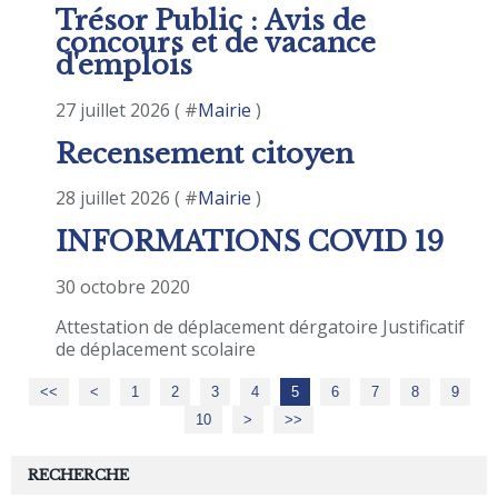
Trésor Public : Avis de
concours et de vacance
d'emplois
27 juillet 2026 ( #
Mairie
)
Recensement citoyen
28 juillet 2026 ( #
Mairie
)
INFORMATIONS COVID 19
30 octobre 2020
Attestation de déplacement dérgatoire Justificatif
de déplacement scolaire
<<
<
1
2
3
4
5
6
7
8
9
10
20
30
>
>>
RECHERCHE