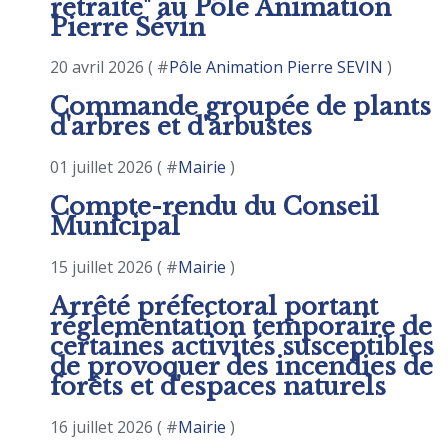
retraite" au Pôle Animation
Pierre Sévin
20 avril 2026 ( #
Pôle Animation Pierre SEVIN
)
Commande groupée de plants
d'arbres et d'arbustes
01 juillet 2026 ( #
Mairie
)
Compte-rendu du Conseil
Municipal
15 juillet 2026 ( #
Mairie
)
Arrêté préfectoral portant
réglementation temporaire de
certaines activités susceptibles
de provoquer des incendies de
forêts et d'espaces naturels
16 juillet 2026 ( #
Mairie
)