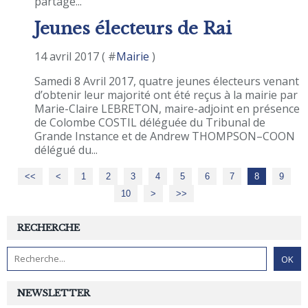
partagé...
Jeunes électeurs de Rai
14 avril 2017 ( #
Mairie
)
Samedi 8 Avril 2017, quatre jeunes électeurs venant
d’obtenir leur majorité ont été reçus à la mairie par
Marie-Claire LEBRETON, maire-adjoint en présence
de Colombe COSTIL déléguée du Tribunal de
Grande Instance et de Andrew THOMPSON–COON
délégué du...
<<
<
1
2
3
4
5
6
7
8
9
10
20
30
>
>>
RECHERCHE
NEWSLETTER