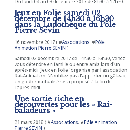
Du lundi 04 au 08 décembre 2017 de 8h30 à 12h30...
Jeux en Folie samedi 02
décembre de 14h30 à 16h30
dans la Ludothèque du Pôle
Pierre Sévin
16 novembre 2017 ( #
Associations
, #
Pôle
Animation Pierre SEVIN
)
Samedi 02 décembre 2017 de 14h30 à 16h30, venez
vous détendre en famille ou entre amis lors d'un
après-midi "Jeux en Folie" organisé par l'association
Rai-Animation. N'oubliez pas d'apporter un gâteau,
un goûter mutualisé sera proposé à la fin de
l'après-midi....
Une sortie riche en
découvertes pour les « Rai-
baladeurs »
21 mars 2018 ( #
Associations
, #
Pôle Animation
Pierre SEVIN
)